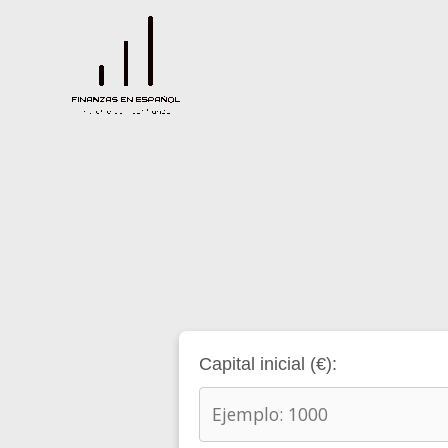
Ir
al
contenido
Capital inicial (€):