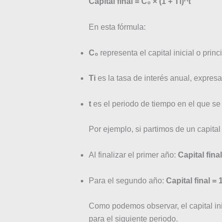
Capital final = C₀ × (1 + Ti)^t
En esta fórmula:
C₀
representa el capital inicial o princ
Ti
es la tasa de interés anual, expre
t
es el periodo de tiempo en el que se
Por ejemplo, si partimos de un capital
Al finalizar el primer año:
Capital fina
Para el segundo año:
Capital final =
Como podemos observar, el capital ini
para el siguiente periodo.