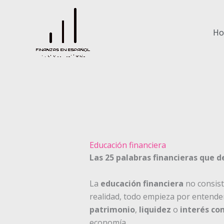
Ir
al
contenido
H
Educación financiera
Las 25 palabras financieras que 
La
educación financiera
no consist
realidad, todo empieza por entende
patrimonio
,
liquidez
o
interés c
economía.