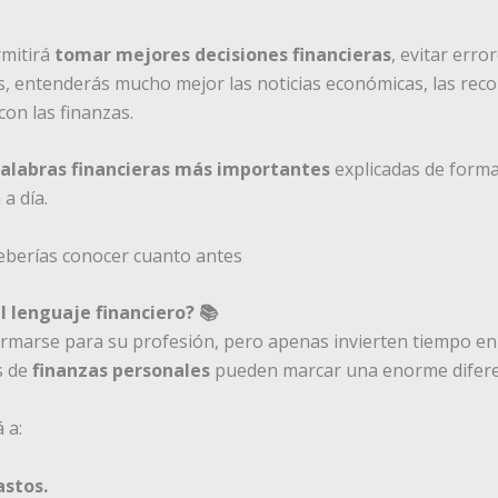
mitirá
tomar mejores decisiones financieras
, evitar err
, entenderás mucho mejor las noticias económicas, las rec
con las finanzas.
palabras financieras más importantes
explicadas de forma 
a día.
 lenguaje financiero? 📚
marse para su profesión, pero apenas invierten tiempo en
s de
finanzas personales
pueden marcar una enorme diferen
 a:
astos.