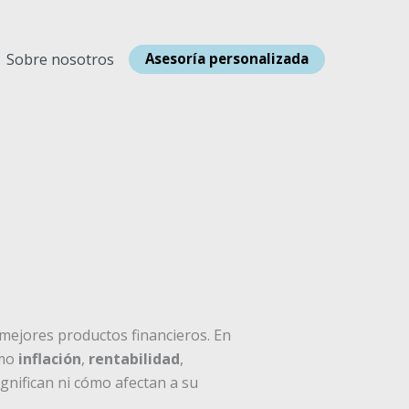
Sobre nosotros
Asesoría personalizada
mejores productos financieros. En
omo
inflación
,
rentabilidad
,
nifican ni cómo afectan a su