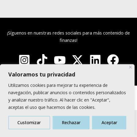
¡Síguenos en nuestras redes sociales para más contenido de
finanzas!
Valoramos tu privacidad
Utilizamos cookies para mejorar tu experiencia de
navegación, publicar anuncios o contenidos personalizados
Copyright © 2026
Finanzas en Español
y analizar nuestro tráfico. Al hacer clic en "Aceptar",
aceptas el uso que hacemos de las cookies.
Contacto para
Política de Privacidad
Customizar
Rechazar
Aceptar
cualquier duda
Política de Cookies