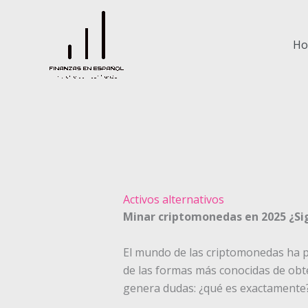
Ir
al
contenido
H
Activos alternativos
Minar criptomonedas en 2025 ¿Si
El mundo de las criptomonedas ha p
de las formas más conocidas de ob
genera dudas: ¿qué es exactamente?