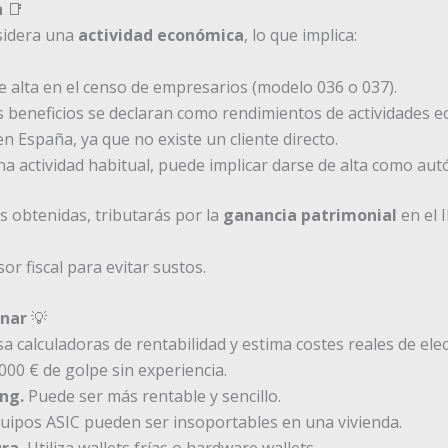
a
📑
sidera una
actividad económica
, lo que implica:
e alta en el censo de empresarios (modelo 036 o 037).
s beneficios se declaran como rendimientos de actividades e
n España, ya que no existe un cliente directo.
na actividad habitual, puede implicar darse de alta como au
s obtenidas, tributarás por la
ganancia patrimonial
en el 
r fiscal para evitar sustos.
inar
💡
a calculadoras de rentabilidad y estima costes reales de elec
000 € de golpe sin experiencia.
ng.
Puede ser más rentable y sencillo.
uipos ASIC pueden ser insoportables en una vivienda.