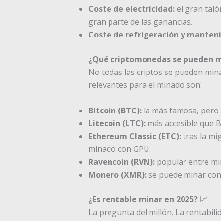
Coste de electricidad:
el gran taló
gran parte de las ganancias.
Coste de refrigeración y manten
¿Qué criptomonedas se pueden m
No todas las criptos se pueden mina
relevantes para el minado son:
Bitcoin (BTC):
la más famosa, pero 
Litecoin (LTC):
más accesible que Bi
Ethereum Classic (ETC):
tras la mi
minado con GPU.
Ravencoin (RVN):
popular entre mi
Monero (XMR):
se puede minar con 
¿Es rentable minar en 2025?
📈
La pregunta del millón. La rentabil