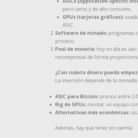
ASICs (Application-Specific Int
pero caros y de alto consumo.
GPUs (tarjetas gráficas):
usadas
ASIC.
Software de minado:
programas co
proceso.
Pool de minería:
hoy en día es casi
recompensas de forma proporcional 
¿Con cuánto dinero puedo empez
La inversión depende de la moneda q
ASIC para Bitcoin:
precios entre 2.0
Rig de GPUs:
montar un equipo con 6
Alternativas más económicas:
usa
Además, hay que tener en cuenta: