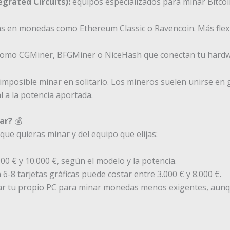
egrated Circuits):
equipos especializados para minar Bitco
 en monedas como Ethereum Classic o Ravencoin. Más flexib
mo CGMiner, BFGMiner o NiceHash que conectan tu hardwar
 imposible minar en solitario. Los mineros suelen unirse en 
a la potencia aportada.
ar?
💰
ue quieras minar y del equipo que elijas:
00 € y 10.000 €, según el modelo y la potencia.
-8 tarjetas gráficas puede costar entre 3.000 € y 8.000 €.
r tu propio PC para minar monedas menos exigentes, aunque