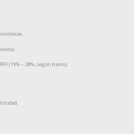
conómicas.
tónomo.
IRPF (19% – 28%, según tramo).
tricidad.