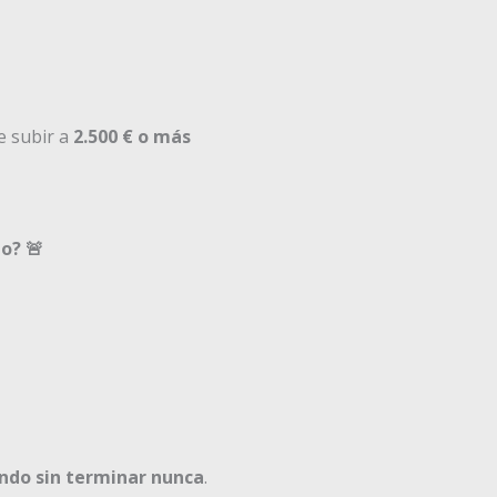
e subir a
2.500 € o más
o? 🚨
ndo sin terminar nunca
.