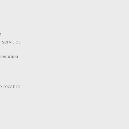
s
 servicios
 recobro
e recobro