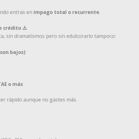
ando entras en
impago total o recurrente
.
 crédito ⚠️
ca, sin dramatismos pero sin edulcorarlo tampoco:
 son bajos)
TAE o más
cer rápido aunque no gastes más.