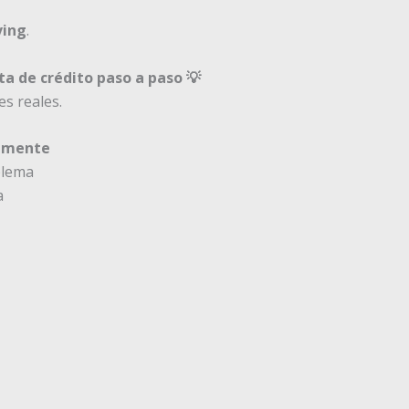
ving
.
a de crédito paso a paso 💡
es reales.
tamente
blema
a