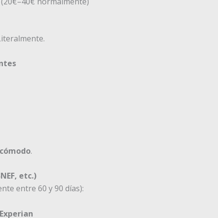
a (20€–40€ normalmente)
Literalmente.
ntes
ncómodo
.
NEF, etc.)
te entre 60 y 90 días):
Experian