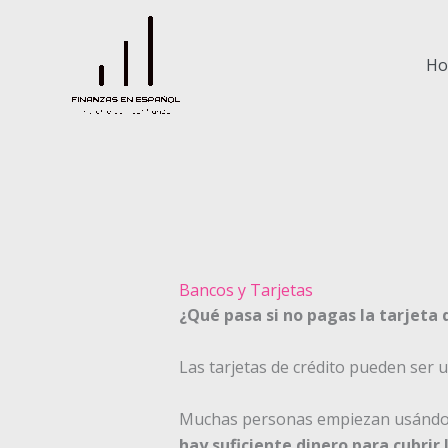
Ir
al
contenido
H
Bancos y Tarjetas
¿Qué pasa si no pagas la tarjeta 
Las tarjetas de crédito pueden ser 
Muchas personas empiezan usándol
hay suficiente dinero para cubrir