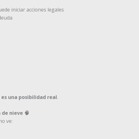
ede iniciar acciones legales
 deuda
o
es una posibilidad real
.
 de nieve 🧠
no ve: