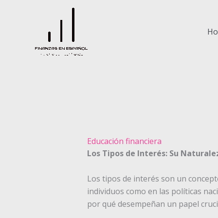
Ir
al
contenido
H
Educación financiera
Los Tipos de Interés: Su Naturale
Los tipos de interés son un concept
individuos como en las políticas nac
por qué desempeñan un papel crucia