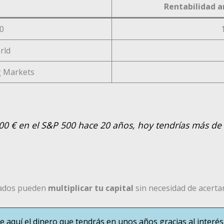
e
Rentabilidad a
0
rld
 Markets
.000 € en el S&P 500 hace 20 años, hoy tendrías más de
exados pueden
multiplicar tu capital
sin necesidad de acertar
 aquí el dinero que tendrás en unos años gracias al inter