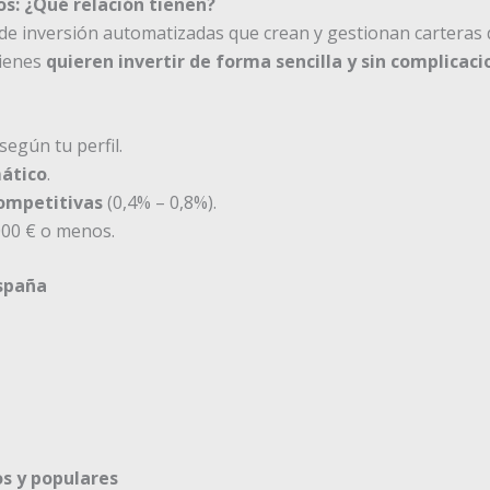
os: ¿Qué relación tienen?
e inversión automatizadas que crean y gestionan carteras 
uienes
quieren invertir de forma sencilla y sin complicaci
egún tu perfil.
ático
.
ompetitivas
(0,4% – 0,8%).
000 € o menos.
spaña
s y populares