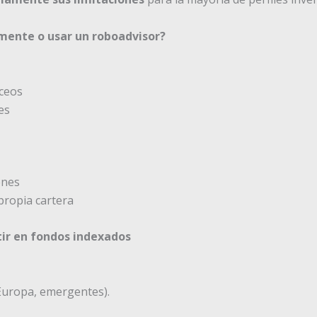
amente o usar un roboadvisor?
nceos
es
ones
propia cartera
tir en fondos indexados
 Europa, emergentes).