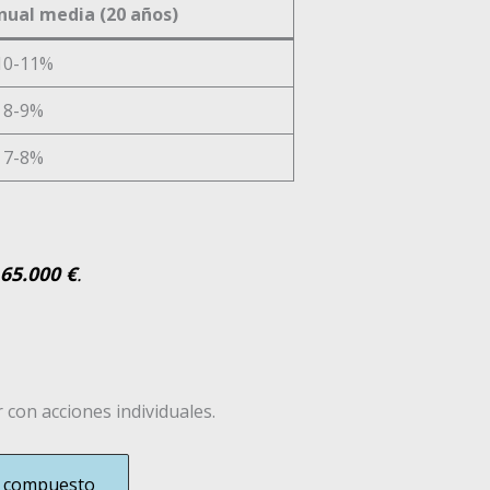
nual media (20 años)
10-11%
8-9%
7-8%
65.000 €
.
 con acciones individuales.
és compuesto