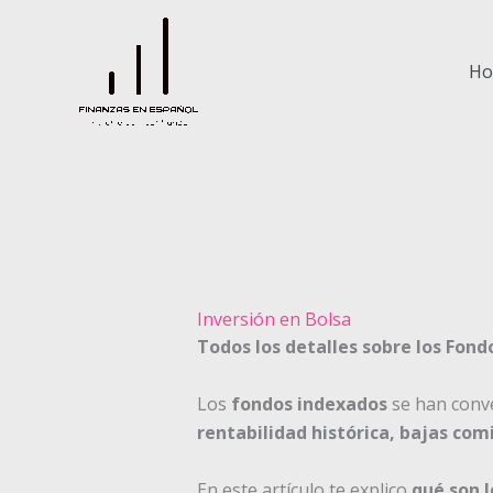
Ir
al
contenido
H
Inversión en Bolsa
Todos los detalles sobre los Fon
Los
fondos indexados
se han conve
rentabilidad histórica, bajas com
En este artículo te explico
qué son 