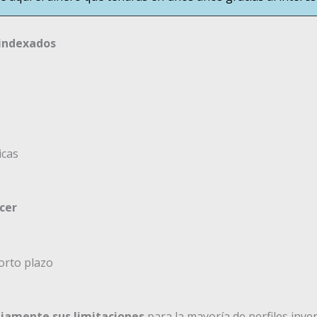
 indexados
icas
cer
orto plazo
iamente sus limitaciones
para la mayoría de perfiles inve