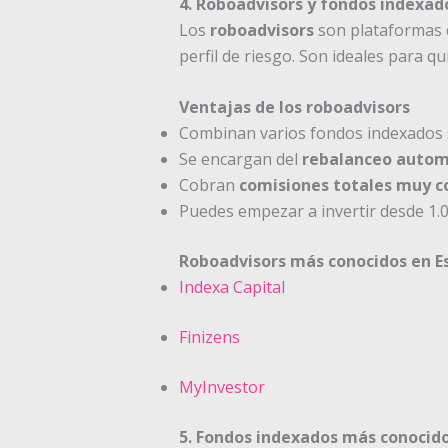
4. Roboadvisors y fondos indexad
Los
roboadvisors
son plataformas d
perfil de riesgo. Son ideales para q
Ventajas de los roboadvisors
Combinan varios fondos indexados s
Se encargan del
rebalanceo autom
Cobran
comisiones totales muy c
Puedes empezar a invertir desde 1.
Roboadvisors más conocidos en E
Indexa Capital
Finizens
MyInvestor
5. Fondos indexados más conocido