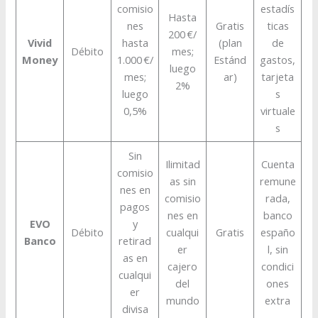
comisio
estadís
Hasta
nes
Gratis
ticas
200 €/
Vivid
hasta
(plan
de
Débito
mes;
Money
1.000 €/
Estánd
gastos,
luego
mes;
ar)
tarjeta
2%
luego
s
0,5%
virtuale
s
Sin
Ilimitad
Cuenta
comisio
as sin
remune
nes en
comisio
rada,
pagos
nes en
banco
EVO
y
Débito
cualqui
Gratis
españo
Banco
retirad
er
l, sin
as en
cajero
condici
cualqui
del
ones
er
mundo
extra
divisa