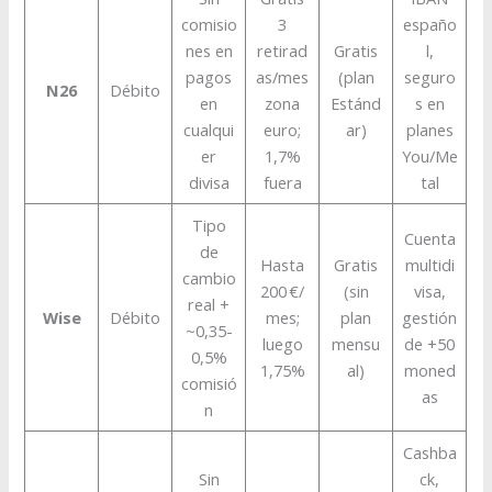
comisio
3
españo
nes en
retirad
Gratis
l,
pagos
as/mes
(plan
seguro
N26
Débito
en
zona
Estánd
s en
cualqui
euro;
ar)
planes
er
1,7%
You/Me
divisa
fuera
tal
Tipo
Cuenta
de
Hasta
Gratis
multidi
cambio
200 €/
(sin
visa,
real +
Wise
Débito
mes;
plan
gestión
~0,35-
luego
mensu
de +50
0,5%
1,75%
al)
moned
comisió
as
n
Cashba
Sin
ck,