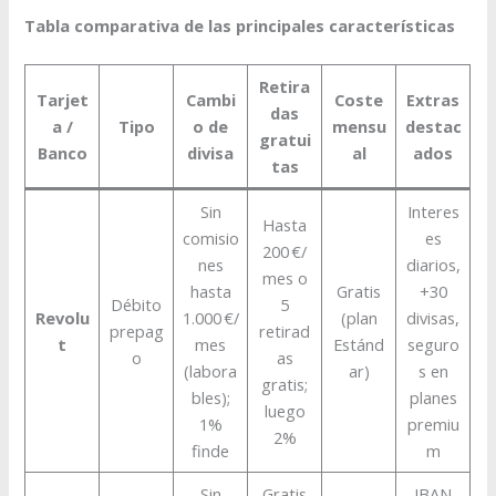
Tabla comparativa de las principales características
Retira
Tarjet
Cambi
Coste
Extras
das
a /
Tipo
o de
mensu
destac
gratui
Banco
divisa
al
ados
tas
Sin
Interes
Hasta
comisio
es
200 €/
nes
diarios,
mes o
hasta
Gratis
+30
Débito
5
Revolu
1.000 €/
(plan
divisas,
prepag
retirad
t
mes
Estánd
seguro
o
as
(labora
ar)
s en
gratis;
bles);
planes
luego
1%
premiu
2%
finde
m
Sin
Gratis
IBAN