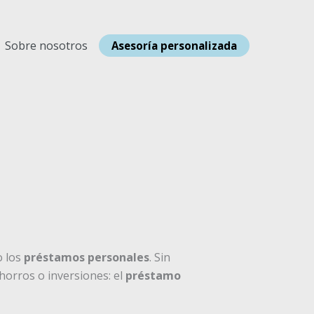
Sobre nosotros
Asesoría personalizada
o los
préstamos personales
. Sin
orros o inversiones: el
préstamo