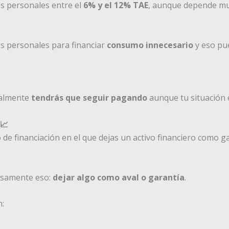
s personales entre el
6% y el 12% TAE
, aunque depende muc
s personales para financiar
consumo innecesario
y eso pue
malmente
tendrás que seguir pagando
aunque tu situación
📈
 de financiación en el que dejas un activo financiero como g
cisamente eso:
dejar algo como aval o garantía
.
n: