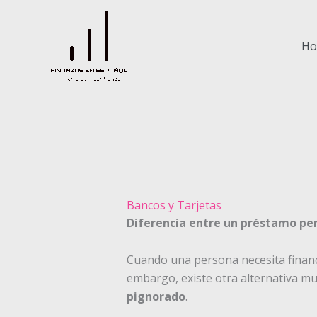
Ir
al
contenido
H
Bancos y Tarjetas
Diferencia entre un préstamo pe
Cuando una persona necesita financ
embargo, existe otra alternativa m
pignorado
.