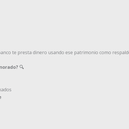
 banco te presta dinero usando ese patrimonio como respald
norado? 🔍
xados
e