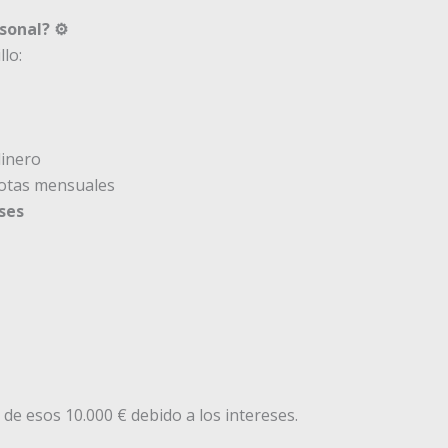
onal? ⚙️
lo:
dinero
uotas mensuales
eses
e esos 10.000 € debido a los intereses.