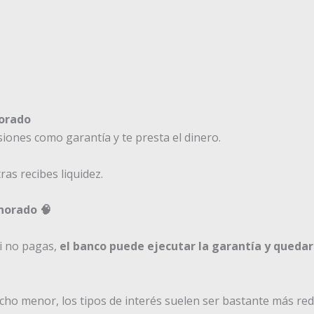
norado
siones como garantía y te presta el dinero.
as recibes liquidez.
norado 🧠
si no pagas,
el banco puede ejecutar la garantía y quedars
ho menor, los tipos de interés suelen ser bastante más red