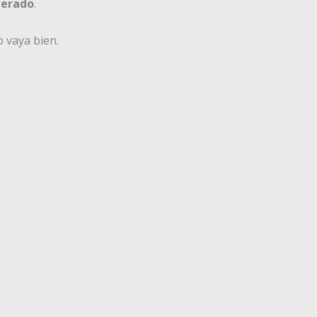
perado
.
 vaya bien.