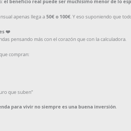
a:
el beneficio real puede ser muchísimo menor de lo es
mensual apenas llega a
50€ o 100€
. Y eso suponiendo que todo
s ❤️
das pensando más con el corazón que con la calculadora.
 que compran:
uro que suben”
enda para vivir no siempre es una buena inversión
.