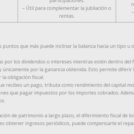
participaciones.
r
– Útil para complementar la jubilación o
–
rentas.
os puntos que más puede inclinar la balanza hacia un tipo u o
tas por los dividendos o intereses mientras estén dentro del
 únicamente por la ganancia obtenida. Esto permite diferir l
a obligación fiscal.
ue recibes un pago, tributa como rendimiento del capital mob
ienes que pagar impuestos por los importes cobrados. Además,
os.
ción de patrimonio a largo plazo, el diferimiento fiscal de 
o es obtener ingresos periódicos, puede compensarte el repar