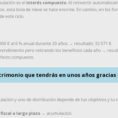
mulación es el
interés compuesto
. Al reinvertir automática
po, esta bola de nieve se hace enorme. En cambio, en los fond
e este ciclo.
000 € al 6 % anual durante 20 años → resultado: 32 071 €.
rendimiento pero retirando los beneficios cada año → result
efecto compuesto.
atrimonio que tendrás en unos años gracias
ación y uno de distribución depende de tus objetivos y tu si
fiscal a largo plazo
→ acumulación.