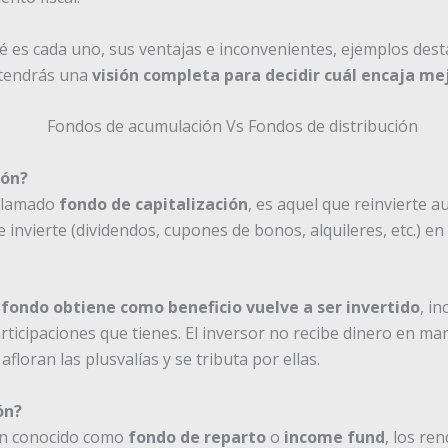
é es cada uno, sus ventajas e inconvenientes, ejemplos desta
 tendrás una
visión completa para decidir cuál encaja mej
ión?
 llamado
fondo de capitalización
, es aquel que reinvierte 
 invierte (dividendos, cupones de bonos, alquileres, etc.) en 
 fondo obtiene como beneficio vuelve a ser invertido
, i
participaciones que tienes. El inversor no recibe dinero en m
loran las plusvalías y se tributa por ellas.
ón?
ién conocido como
fondo de reparto
o
income fund
, los re