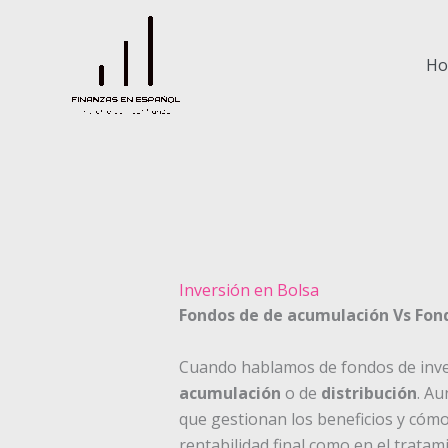
Ir
al
contenido
H
Inversión en Bolsa
Fondos de de acumulación Vs Fond
Cuando hablamos de fondos de invers
acumulación
o de
distribución
. Au
que gestionan los beneficios y cómo 
rentabilidad final como en el tratami